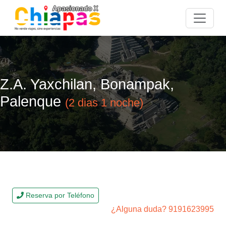
Z.A. Yaxchilan, Bonampak,
Palenque
(2 dias 1 noche)
Reserva por Teléfono
¿Alguna duda? 9191623995