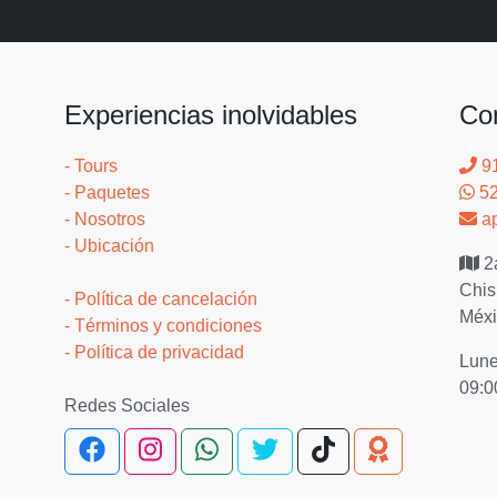
Experiencias inolvidables
Co
- Tours
9
- Paquetes
52
- Nosotros
ap
- Ubicación
2a
Chis
- Política de cancelación
Méxi
- Términos y condiciones
- Política de privacidad
Lune
09:0
Redes Sociales