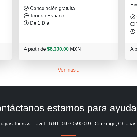
Fi
Cancelación gratuita
Tour en Español
De 1 Dia
A partir de
$6,300.00
MXN
A p
Ver mas...
ntáctanos estamos para ayuda
iapas Tours & Travel - RNT 04070590049 - Ocosingo, Chiapas