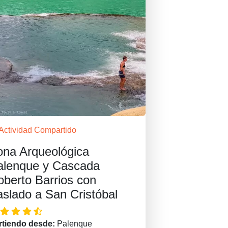
Actividad Compartido
ona Arqueológica
alenque y Cascada
oberto Barrios con
aslado a San Cristóbal
rtiendo desde:
Palenque