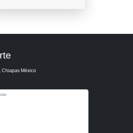
rte
, Chiapas México
ción