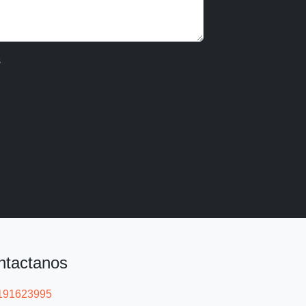
s
ntactanos
191623995