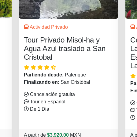
Actividad Privado
Tour Privado Misol-ha y
C
Agua Azul traslado a San
L
Cristobal
Es
L
Partiendo desde:
Palenque
Finalizando en:
San Cristóbal
Pa
Fi
Cancelación gratuita
Tour en Español
De 1 Dia
A partir de
$3,920.00
MXN
A p