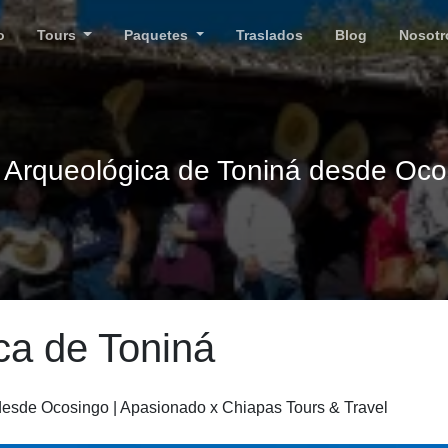
o
Tours
Paquetes
Traslados
Blog
Nosotr
 Arqueológica de Toniná desde Oco
ca de Toniná
desde Ocosingo | Apasionado x Chiapas Tours & Travel