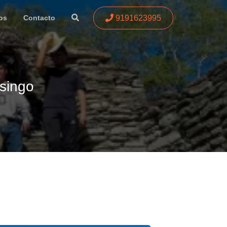
9191623995
os
Contacto
singo