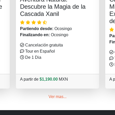
e
Descubre la Magia de la
M
Cascada Xanil
Ex
d
Partiendo desde:
Ocosingo
Finalizando en:
Ocosingo
Pa
Fi
Cancelación gratuita
Tour en Español
De 1 Dia
A partir de
$1,190.00
MXN
A p
Ver mas...