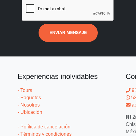
ENVIAR MENSAJE
Experiencias inolvidables
Co
- Tours
9
- Paquetes
52
- Nosotros
ap
- Ubicación
2a
Chis
- Política de cancelación
Méxi
- Términos y condiciones