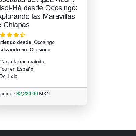
isol-Há desde Ocosingo:
plorando las Maravillas
e Chiapas
rtiendo desde:
Ocosingo
nalizando en:
Ocosingo
Cancelación gratuita
Tour en Español
De 1 dia
artir de
$2,220.00
MXN