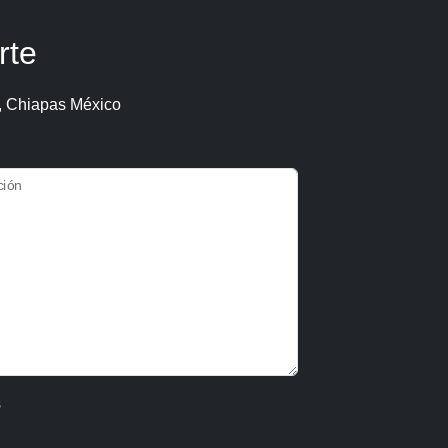
rte
, Chiapas México
ción
s