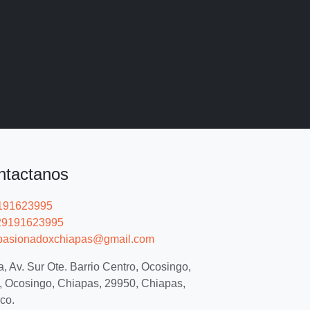
ntactanos
191623995
9191623995
asionadoxchiapas@gmail.com
, Av. Sur Ote. Barrio Centro, Ocosingo,
, Ocosingo, Chiapas, 29950, Chiapas,
co.