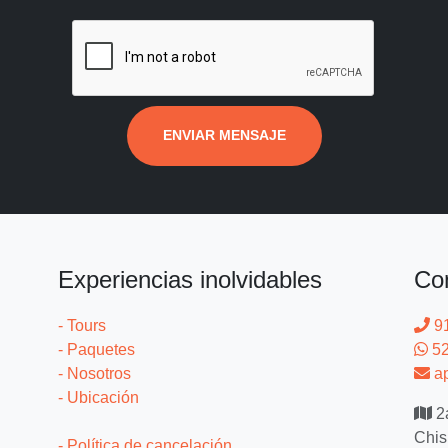
ENVIAR MENSAJE
Experiencias inolvidables
Co
- Tours
9
- Paquetes
52
- Nosotros
ap
- Ubicación
2a
Chis
- Política de cancelación