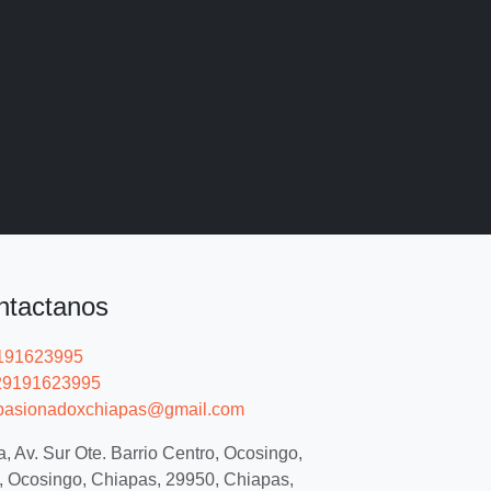
ntactanos
191623995
9191623995
asionadoxchiapas@gmail.com
, Av. Sur Ote. Barrio Centro, Ocosingo,
, Ocosingo, Chiapas, 29950, Chiapas,