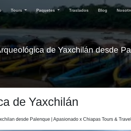
o
Tours
Paquetes
Traslados
Blog
Nosotr
rqueológica de Yaxchilán desde P
ca de Yaxchilán
axchilan desde Palenque | Apasionado x Chiapas Tours & Trave