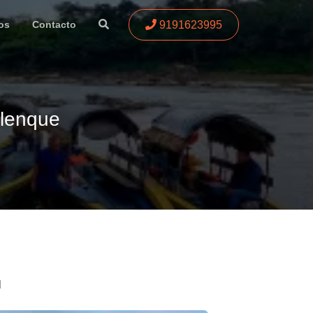
9191623995
os
Contacto
alenque
l