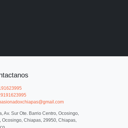
ntactanos
191623995
9191623995
asionadoxchiapas@gmail.com
, Av. Sur Ote. Barrio Centro, Ocosingo,
, Ocosingo, Chiapas, 29950, Chiapas,
co.