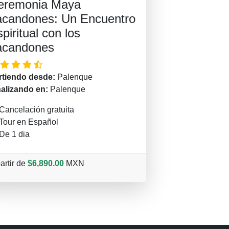
eremonia Maya
acandones: Un Encuentro
piritual con los
acandones
rtiendo desde:
Palenque
nalizando en:
Palenque
Cancelación gratuita
Tour en Español
De 1 dia
artir de
$6,890.00
MXN