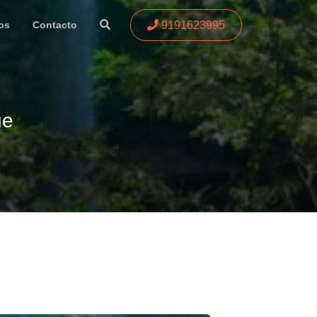
9191623995
os
Contacto
ue