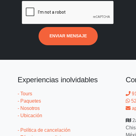
ENVIAR MENSAJE
Experiencias inolvidables
Co
- Tours
9
- Paquetes
52
- Nosotros
ap
- Ubicación
2a
Chis
- Política de cancelación
Méxi