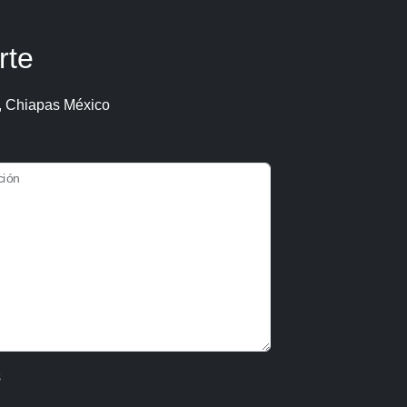
rte
, Chiapas México
ción
s