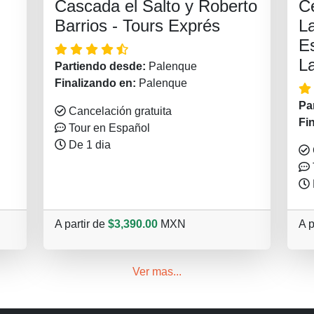
Cascada el Salto y Roberto
C
Barrios - Tours Exprés
L
Es
L
Partiendo desde:
Palenque
Finalizando en:
Palenque
Pa
Cancelación gratuita
Fi
Tour en Español
De 1 dia
A partir de
$3,390.00
MXN
A p
Ver mas...