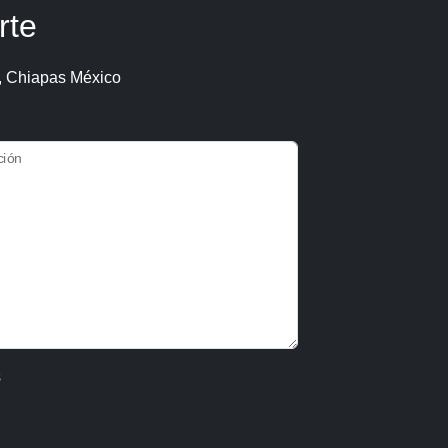
rte
, Chiapas México
ción
s