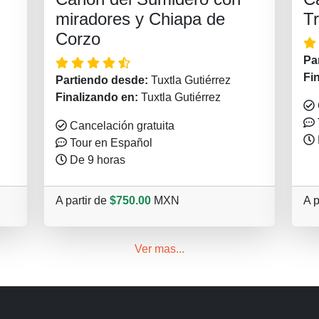
miradores y Chiapa de
Tr
Corzo
Pa
Fi
Partiendo desde:
Tuxtla Gutiérrez
Finalizando en:
Tuxtla Gutiérrez
Cancelación gratuita
Tour en Español
De 9 horas
A partir de
$750.00
MXN
A p
Ver mas...