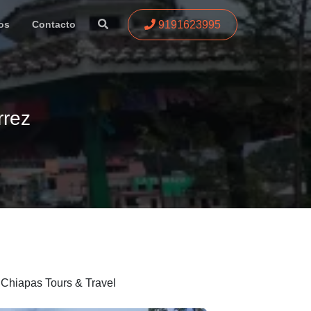
9191623995
os
Contacto
rrez
 Chiapas Tours & Travel