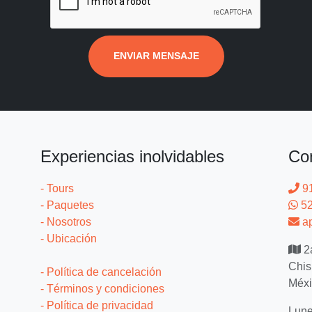
ENVIAR MENSAJE
Experiencias inolvidables
Co
- Tours
9
- Paquetes
52
- Nosotros
ap
- Ubicación
2a
Chis
- Política de cancelación
Méxi
- Términos y condiciones
- Política de privacidad
Lune