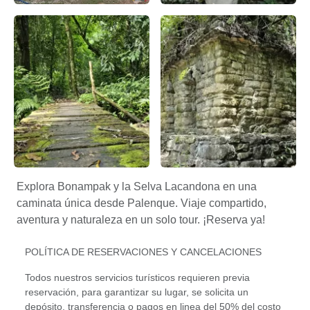
Explorando la riqueza histórica: Bonampak en el corazón d
Lacandon caminando en la Se
Selva Chiapas Mexico – Apasionado X Chiapas
Selva Lacandona Turismo – A
Explora Bonampak y la Selva Lacandona en una
caminata única desde Palenque. Viaje compartido,
aventura y naturaleza en un solo tour. ¡Reserva ya!
POLÍTICA DE RESERVACIONES Y CANCELACIONES
Todos nuestros servicios turísticos requieren previa
reservación, para garantizar su lugar, se solicita un
depósito, transferencia o pagos en linea del 50% del costo