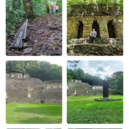
caminata en la selva lacandona desde palenque – Apasion
Ciudad perdida Selva Lacand
Descubre la magia ancestral: Bonampak y su zona arqueol
Bonampak en detalle: Un recor