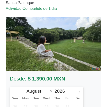
Salida Palenque
Actividad Compartido de 1 dia
Desde:
$ 1,390.00 MXN
Sun
Mon
Tue
Wed
Thu
Fri
Sat
26
27
28
29
30
31
1