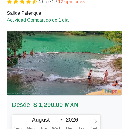
4.6 de 5 /
12 opiniones
Salida Palenque
Actividad Compartido de 1 dia
Desde:
$ 1,290.00 MXN
Sun
Mon
Tue
Wed
Thu
Fri
Sat