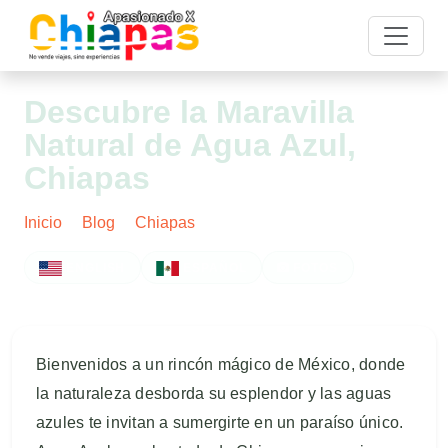
Descubre la Maravilla
Natural de Agua Azul,
Chiapas
Inicio
Blog
Chiapas
Post
ENGLISH
ESPAÑOL
FOTOS
Bienvenidos a un rincón mágico de México, donde
la naturaleza desborda su esplendor y las aguas
azules te invitan a sumergirte en un paraíso único.