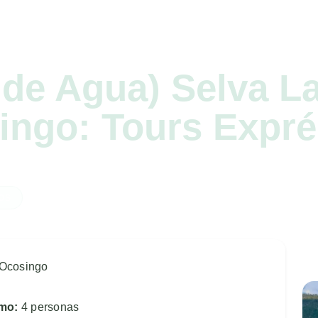
Paquetes
Traslados
Blog
Nosotros
Contacto
 de Agua) Selva L
ingo: Tours Expré
OS
Ocosingo
imo:
4 personas