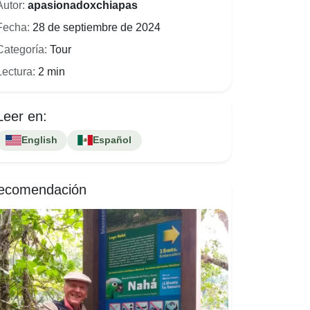
Autor:
apasionadoxchiapas
Fecha:
28 de septiembre de 2024
Categoría:
Tour
Lectura:
2 min
Leer en:
English
Español
ecomendación