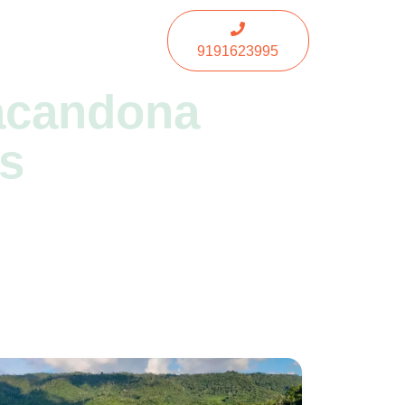
Idiomas
9191623995
acandona
s