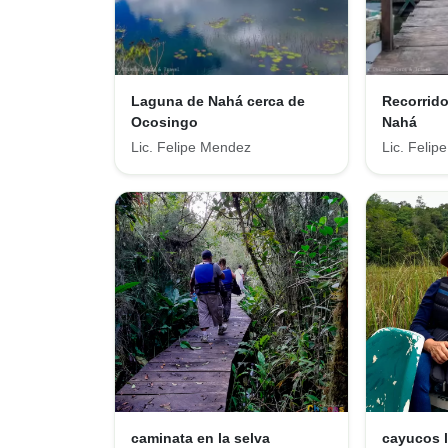
Laguna de Nahá cerca de
Recorrid
Ocosingo
Nahá
Lic. Felipe Mendez
Lic. Feli
caminata en la selva
cayucos 