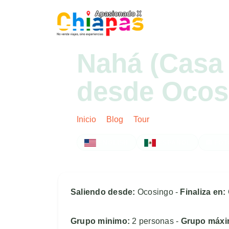
Inicio
Tours
Nahá (Casa
desde Ocos
Inicio
Blog
Tour
Post
ENGLISH
ESPAÑOL
FOT
Saliendo desde:
Ocosingo -
Finaliza en:
Grupo minimo:
2 personas -
Grupo máx