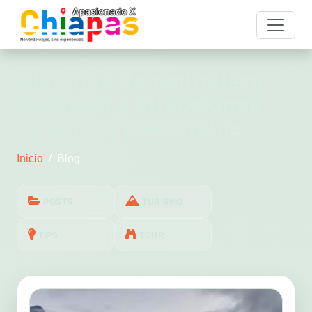
Historias de naturaleza,
aventura y atracciones
turisticas memorables
Inicio
Blog
POSTS
TURISMO
TIPS
TOUR