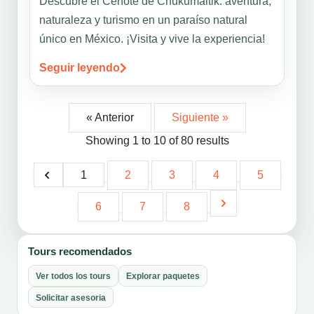
Descubre el Cenote de Chukumaltik: aventura,
naturaleza y turismo en un paraíso natural
único en México. ¡Visita y vive la experiencia!
Seguir leyendo
« Anterior
Siguiente »
Showing
1
to
10
of
80
results
1
2
3
4
5
6
7
8
Tours recomendados
Ver todos los tours
Explorar paquetes
Solicitar asesoria