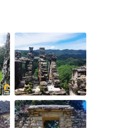
 Apasionado X Chiapas
queológica en la selva maya – Apasionado X Chiapas
Bonampak: Un tesoro oculto entre la flora y la fauna 