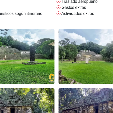
Traslado aeropuerto
Gastos extras
risticos según itinerario
Actividades extras
 su zona arqueológica – Apasionado X Chiapas
mpak en detalle: Un recorrido por la maravilla arqueológica –
Yaxchilán: Explora la joya ar