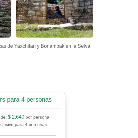
 Apasionado X Chiapas
a de Yaxchilán – Apasionado X Chiapas
El arte de Yaxchilán: Explorando sus inscripciones y r
cas de Yaxchilan y Bonampak en la Selva
rs para 4 personas
$ 2,640
sde:
por persona
clusivo para 4 personas