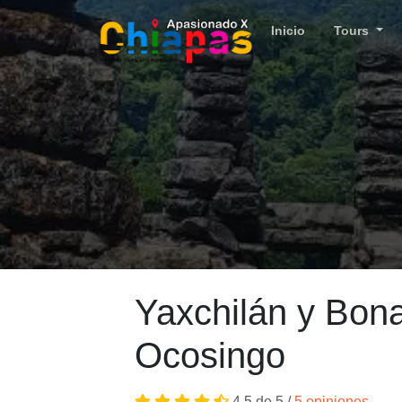
Inicio
Tours
Yaxchilán y Bon
Ocosingo
4.5 de 5 /
5 opiniones