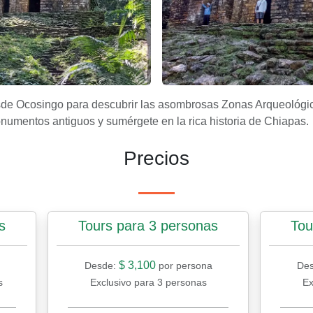
lán desentrañada – Apasionado X Chiapas
mpak en 360 grados: Una inmersión completa en su historia –
visita en la zona arqueológic
sde Ocosingo para descubrir las asombrosas Zonas Arqueológi
numentos antiguos y sumérgete en la rica historia de Chiapas.
Precios
s
Tours para 3 personas
Tou
$ 3,100
Desde:
por persona
De
s
Exclusivo para 3 personas
Ex