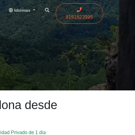
Idiomas
9191623995
dona desde
vidad Privado de 1 dia