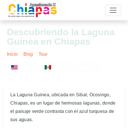
Descubriendo la Laguna
Guinea en Chiapas
Inicio
Blog
Tour
Post
ENGLISH
ESPAÑOL
FOTOS
La Laguna Guinea, ubicada en Sibal, Ocosingo,
Chiapas, es un lugar de hermosas lagunas, donde
el paisaje verde contrasta con el azul turquesa de
sus aguas.