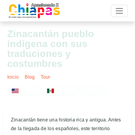
Zinacantán pueblo
indigena con sus
traduciones y
costumbres
Inicio
Blog
Tour
Post
ENGLISH
ESPAÑOL
FOTOS
Zinacantán tiene una historia rica y antigua. Antes
de la llegada de los españoles, este territorio